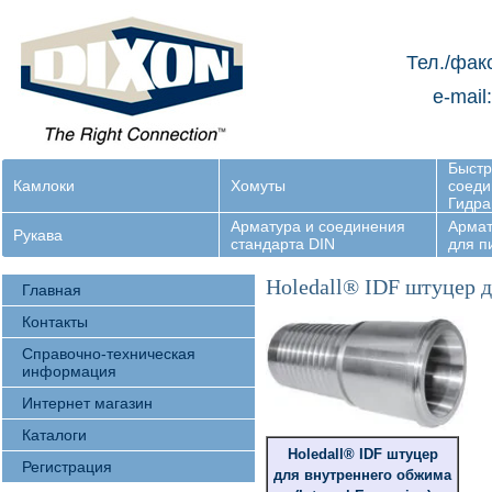
Тел./фак
e-mail
Быст
Камлоки
Хомуты
соеди
Гидра
Арматура и соединения
Армат
Рукава
стандарта DIN
для 
Holedall® IDF штуцер д
Главная
Контакты
Справочно-техническая
информация
Интернет магазин
Каталоги
Holedall® IDF штуцер
Регистрация
для внутреннего обжима