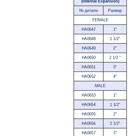
(Internal Expansion)
№ детали
Размер
FEMALE
HA0647
1"
HA0648
1 1/2"
HA0649
2"
HA0650
2 1/2 "
HA0651
3"
HA0652
4"
MALE
HA0653
1"
HA0654
1 1/2"
HA0655
2"
HA0656
2 1/2"
HA0657
3"