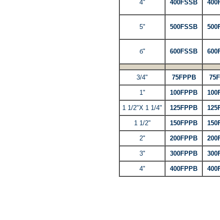
4"
400FSSB
400
5"
500FSSB
500
б"
600FSSB
600
3/4"
75FPPB
75
1"
100FPPB
100
1 1/2"X 1 1/4"
125FPPB
125
1 1/2"
150FPPB
150
2"
200FPPB
200
3"
300FPPB
300
4"
400FPPB
400