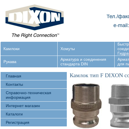
Тел./фак
e-mail
Быст
Камлоки
Хомуты
соеди
Гидра
Арматура и соединения
Армат
Рукава
стандарта DIN
для 
Камлок тип F DIXON со
Главная
Контакты
Справочно-техническая
информация
Интернет магазин
Каталоги
Регистрация