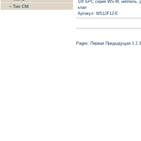
1/8' БРС серия WS-W, ниппель, р
– Тип CM
клап
Артикул: WS12F12-E
Pages:
Первая
Предыдущая
1
2
3