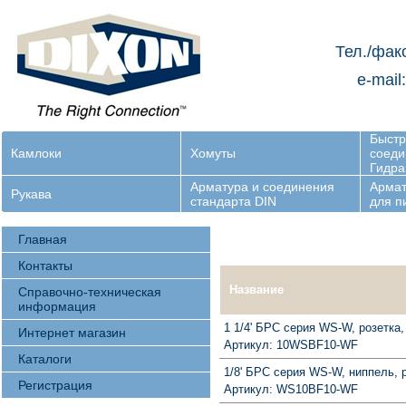
Тел./фак
e-mail
Быст
Камлоки
Хомуты
соеди
Гидра
Арматура и соединения
Армат
Рукава
стандарта DIN
для 
Главная
Контакты
Название
Справочно-техническая
информация
1 1/4' БРС серия WS-W, розетка
Интернет магазин
Артикул: 10WSBF10-WF
Каталоги
1/8' БРС серия WS-W, ниппель, 
Регистрация
Артикул: WS10BF10-WF