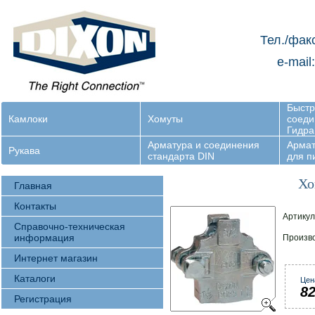
Тел./фак
e-mail
Быст
Камлоки
Хомуты
соеди
Гидра
Арматура и соединения
Армат
Рукава
стандарта DIN
для 
Хо
Главная
Контакты
Артикул
Справочно-техническая
информация
Произв
Интернет магазин
Каталоги
Цен
8
Регистрация