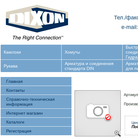
Тел./фак
e-mail
Быст
Камлоки
Хомуты
соеди
Гидра
Арматура и соединения
Армат
Рукава
стандарта DIN
для 
Главная
Контакты
Артикул
Справочно-техническая
информация
Произв
Интернет магазин
Каталоги
Цен
По
Регистрация