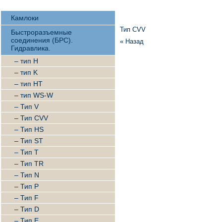
Камлоки
Тип CVV
Быстроразъемные
соединения (БРС).
« Назад
Гидравлика.
– тип H
– тип K
– тип HT
– тип WS-W
– Тип V
– Тип CVV
– Тип HS
– Тип ST
– Тип T
– Тип TR
– Тип N
– Тип P
– Тип F
– Тип D
– Тип E