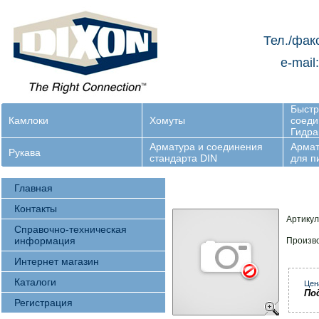
Тел./фак
e-mail
Быст
Камлоки
Хомуты
соеди
Гидра
Арматура и соединения
Армат
Рукава
стандарта DIN
для 
Главная
Контакты
Артикул
Справочно-техническая
информация
Произв
Интернет магазин
Каталоги
Цен
По
Регистрация