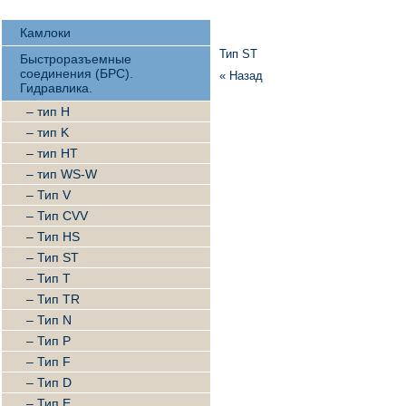
Камлоки
Тип ST
Быстроразъемные
соединения (БРС).
« Назад
Гидравлика.
– тип H
– тип K
– тип HT
– тип WS-W
– Тип V
– Тип CVV
– Тип HS
– Тип ST
– Тип T
– Тип TR
– Тип N
– Тип P
– Тип F
– Тип D
– Тип E