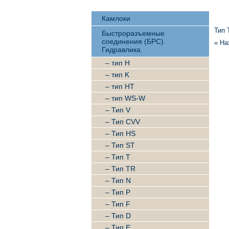
Камлоки
Тип 
Быстроразъемные
соединения (БРС).
« На
Гидравлика.
– тип H
– тип K
– тип HT
– тип WS-W
– Тип V
– Тип CVV
– Тип HS
– Тип ST
– Тип T
– Тип TR
– Тип N
– Тип P
– Тип F
– Тип D
– Тип E