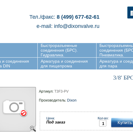
Тел./факс:
8
(499) 677-62-61
e-mail: info@dixonvalve.ru
Быстроразъемные
Быстроразъемн
соединения (БРС).
соединения (БРС
Гидравлика.
Пневматика.
 и соединения
Арматура и соединения
Арматура и сое
а DIN
для пищепрома
для пара
3/8' БР
Артикул:
T3F3-PV
Производитель:
Dixon
Цена:
Кол-во:
Под заказ