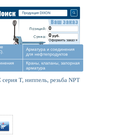
0
0
руб.
Оформить заказ »
ые
Арматура и соединения
).
для нефтепродуктов
динения
Краны, клапаны, запорная
арматура
С серия T, ниппель, резьба NPT