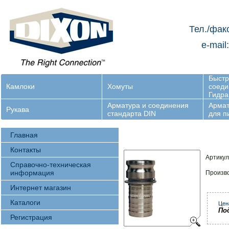
Тел./фак
e-mail
Быст
Камлоки
Хомуты
соеди
Гидра
Арматура и соединения
Армат
Рукава
стандарта DIN
для 
Главная
Контакты
Артикул
Справочно-техническая
информация
Произв
Интернет магазин
Каталоги
Цен
По
Регистрация