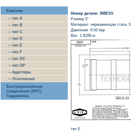
Камлоки
Номер детали:
300ESS
– тип A
Размер:3"
Материал: нержавеющая сталь 3
– тип B
Давление: 8.50 бар
– тип C
Вес: 1.8189 кг
– тип D
– тип E
– тип F
– тип DC
– тип DP
– Адаптеры
– Уплотнения
Быстроразъемные
соединения (БРС).
Гидравлика.
тип E